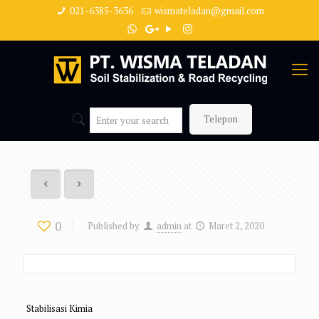
021-6385-3636
wismateladan@gmail.com
Telepon
0
Published by
admin
at
Maret 2, 2020
Stabilisasi Kimia